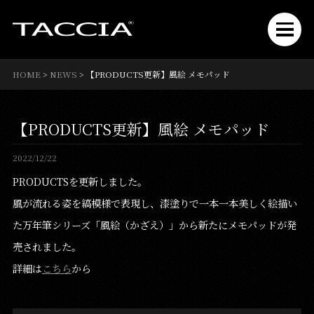
HOME
>
NEWS
>
【PRODUCTS更新】風絵 メモパッド
【PRODUCTS更新】風絵 メモパッド
2022/12/22
PRODUCTSを更新しました。
風が流れる姿を縞模様で表現し、漆塗りで一本一本美しく絵描い
た万年筆シリーズ「風絵（かざえ）」から新たにメモパッドが発
売されました。
詳細は
こちら
から