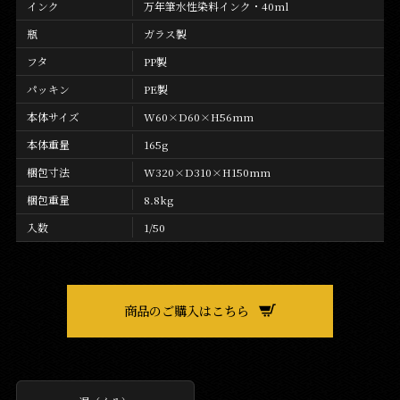
インク
万年筆水性染料インク・40ml
瓶
ガラス製
フタ
PP製
パッキン
PE製
本体サイズ
W60×D60×H56mm
本体重量
165g
梱包寸法
W320×D310×H150mm
梱包重量
8.8kg
入数
1/50
商品のご購入はこちら