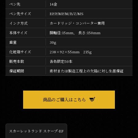
ペン先
14金
ペン先サイズ
EF/F/MF/M/B/Z/MS
インク方式
カードリッジ・コンバーター兼用
本体サイズ
胴軸径:15mm, 長さ:150mm
重量
30g
化粧箱サイズ
238×92×55mm 215g
販売本数
各色限定50本
保証期間
素材または製造工程上の欠陥に対し生涯保証
商品のご購入はこちら
スカーレットランド スケープ-EF