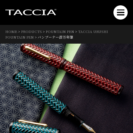
HOME
>
PRODUCTS
>
FOUNTAIN PEN
>
TACCIA URUSHI
FOUNTAIN PEN
>
バンブーナー漆万年筆