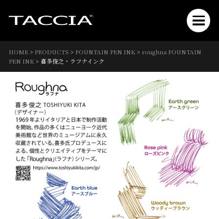
HOME
>
PRODUCTS
>
FOUNTAIN PEN INK
>
roughna FOUNTAIN
PEN INK
>
喜多俊之・ラフナインク