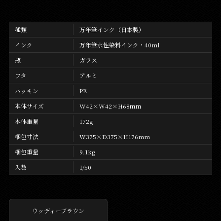
種類
万年筆インク（日本製）
インク
万年筆水性染料インク・40ml
瓶
ガラス
フタ
アルミ
パッキン
PE
本体サイズ
W42×W42×H68ｍｍ
本体重量
172g
梱包寸法
W375×D375×H176mm
梱包重量
9.1kg
入数
1/50
ウッディーブラウン