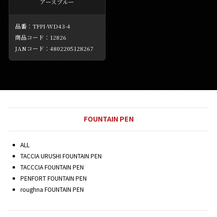
アースブルー
TFPI-WD43-4
12826
4802205128267
FOUNTAIN PEN
ALL
TACCIA URUSHI FOUNTAIN PEN
TACCCIA FOUNTAIN PEN
PENFORT FOUNTAIN PEN
roughna FOUNTAIN PEN